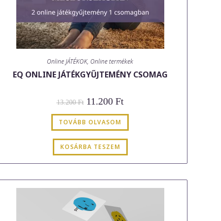
Online JÁTÉKOK
,
Online termékek
EQ ONLINE JÁTÉKGYŰJTEMÉNY CSOMAG
Original
Current
11.200
Ft
13.200
Ft
price
price
was:
is:
13.200 Ft.
11.200 Ft.
TOVÁBB OLVASOM
KOSÁRBA TESZEM