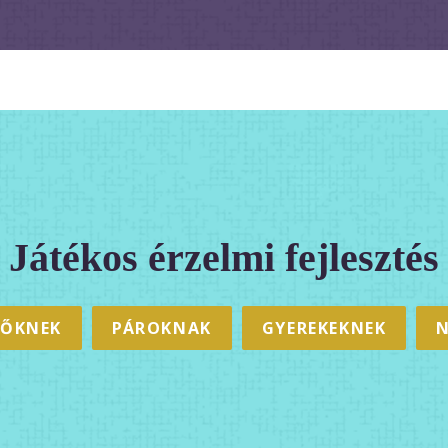
Játékos érzelmi fejleszt
és
LŐKNEK
PÁROKNAK
GYEREKEKNEK
N