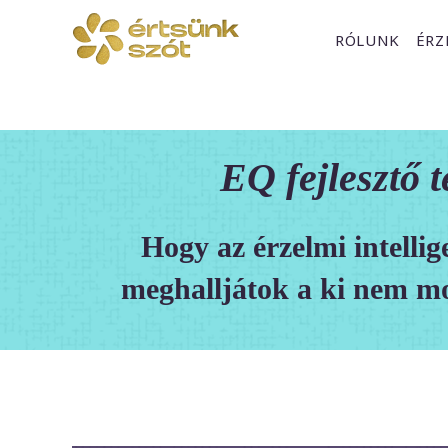
Skip
to
RÓLUNK
ÉRZ
content
EQ fejlesztő 
Hogy az érzelmi intellig
meghalljátok a ki nem mo