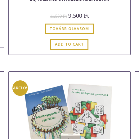
Original
Current
9.500
Ft
11.550
Ft
price
price
was:
is:
11.550 Ft.
9.500 Ft.
TOVÁBB OLVASOM
ADD TO CART
AKCIÓ!