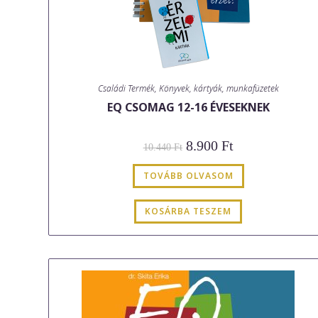
Családi Termék
,
Könyvek, kártyák, munkafüzetek
EQ CSOMAG 12-16 ÉVESEKNEK
Original
Current
8.900
Ft
10.440
Ft
price
price
was:
is:
10.440 Ft.
8.900 Ft.
TOVÁBB OLVASOM
KOSÁRBA TESZEM