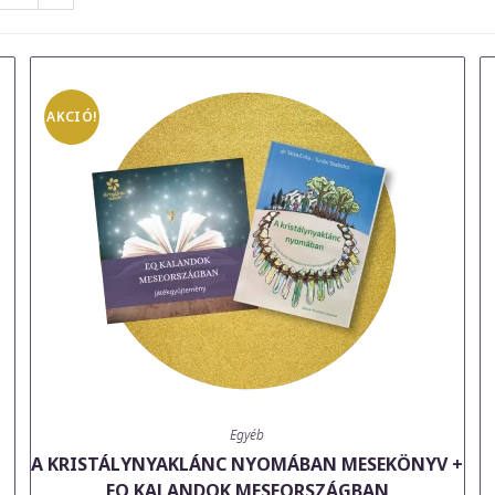
AKCIÓ!
Egyéb
A KRISTÁLYNYAKLÁNC NYOMÁBAN MESEKÖNYV +
EQ KALANDOK MESEORSZÁGBAN