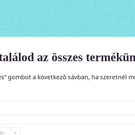
 találod az összes termékü
és” gombot a következő sávban, ha szeretnél mé
és