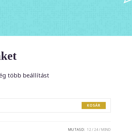
nket
g több beállítást
KOSÁR
MUTASD:
12
24
MIND