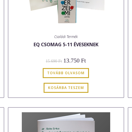
Családi Termék
EQ CSOMAG 5-11 ÉVESEKNEK
Original
Current
13.750
Ft
15.690
Ft
price
price
was:
is:
15.690 Ft.
13.750 Ft.
TOVÁBB OLVASOM
KOSÁRBA TESZEM