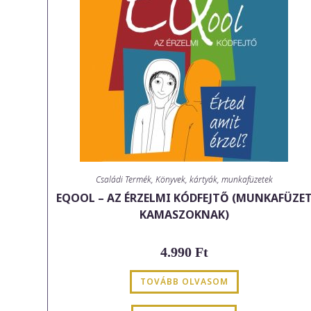
Családi Termék
,
Könyvek, kártyák, munkafüzetek
EQOOL – AZ ÉRZELMI KÓDFEJTŐ (MUNKAFÜZE
KAMASZOKNAK)
4.990
Ft
TOVÁBB OLVASOM