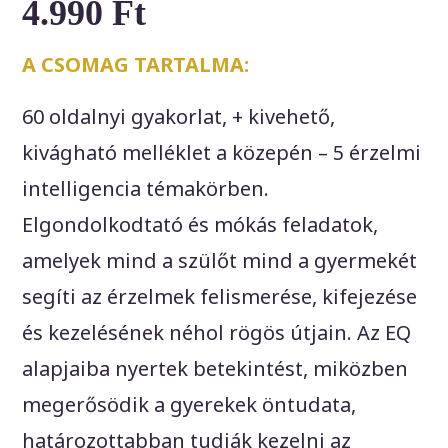
4.990
Ft
A CSOMAG TARTALMA:
60 oldalnyi gyakorlat, + kivehető,
kivágható melléklet a közepén – 5 érzelmi
intelligencia témakörben.
Elgondolkodtató és mókás feladatok,
amelyek mind a szülőt mind a gyermekét
segíti az érzelmek felismerése, kifejezése
és kezelésének néhol rögös útjain. Az EQ
alapjaiba nyertek betekintést, miközben
megerősödik a gyerekek öntudata,
határozottabban tudják kezelni az