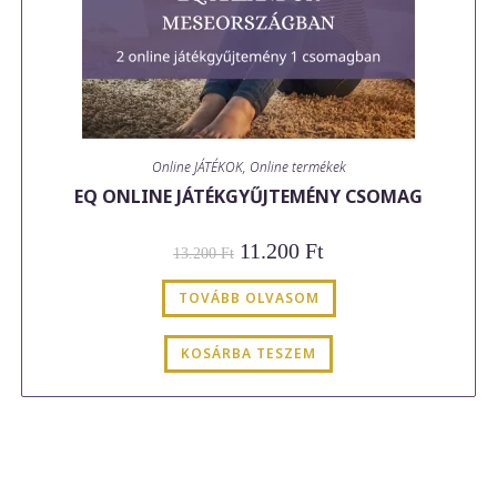
Online JÁTÉKOK
,
Online termékek
EQ ONLINE JÁTÉKGYŰJTEMÉNY CSOMAG
Original
Current
11.200
Ft
13.200
Ft
price
price
was:
is:
13.200 Ft.
11.200 Ft.
TOVÁBB OLVASOM
KOSÁRBA TESZEM