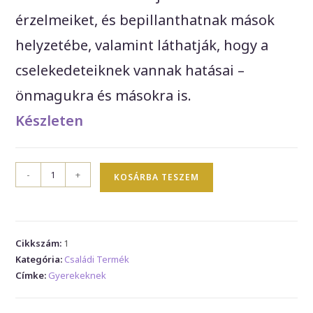
érzelmeiket, és bepillanthatnak mások
helyzetébe, valamint láthatják, hogy a
cselekedeteiknek vannak hatásai –
önmagukra és másokra is.
Készleten
Érzelmi
-
+
KOSÁRBA TESZEM
intelligencia
gyakorlatok
mennyiség
Cikkszám:
1
Kategória:
Családi Termék
Címke:
Gyerekeknek