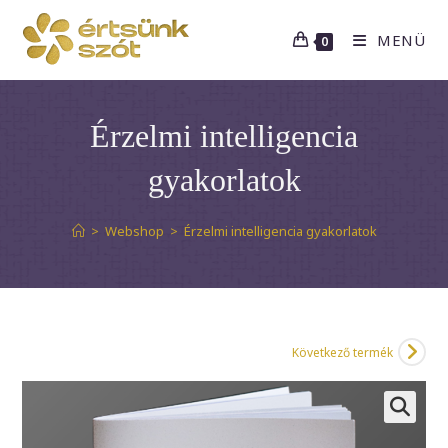
Skip
to
MENÜ
0
content
Érzelmi intelligencia
gyakorlatok
>
Webshop
>
Érzelmi intelligencia gyakorlatok
Következő termék
🔍