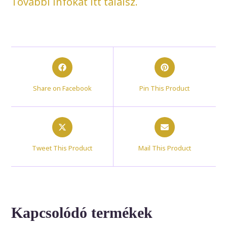
További infókat itt találsz.
Opens
Opens
in
in
a
a
Share on Facebook
Pin This Product
new
new
window
window
Opens
Opens
in
in
a
a
Tweet This Product
Mail This Product
new
new
window
window
Kapcsolódó termékek