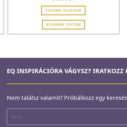
TOVÁBB OLVASOM
KOSÁRBA TESZEM
EQ INSPIRÁCIÓRA VÁGYSZ? IRATKOZZ F
Nem találsz valamit? Próbálkozz egy keresés
K
e
r