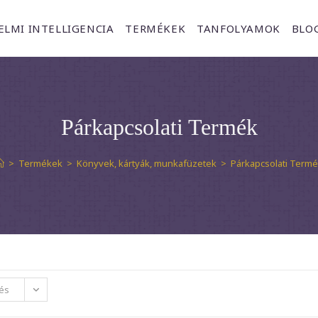
ELMI INTELLIGENCIA
TERMÉKEK
TANFOLYAMOK
BLO
Párkapcsolati Termék
>
Termékek
>
Könyvek, kártyák, munkafüzetek
>
Párkapcsolati Term
és