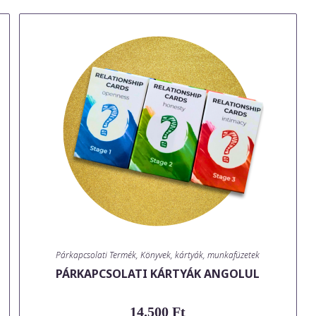
Párkapcsolati Termék
,
Könyvek, kártyák, munkafüzetek
PÁRKAPCSOLATI KÁRTYÁK ANGOLUL
14.500
Ft