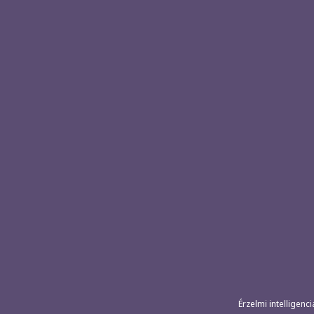
e
s
é
s
Érzelmi intelligenci