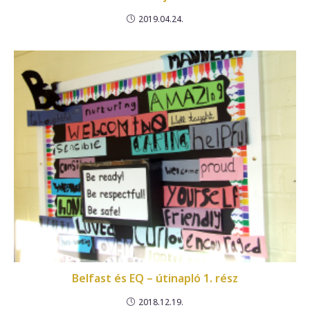
2019.04.24.
Belfast és EQ – útinapló 1. rész
2018.12.19.