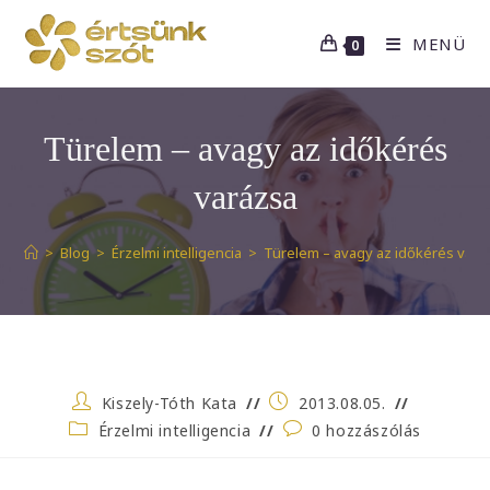
Skip
to
MENÜ
0
content
Türelem – avagy az időkérés
varázsa
>
Blog
>
Érzelmi intelligencia
>
Türelem – avagy az időkérés vará
Post
Post
Kiszely-Tóth Kata
2013.08.05.
author:
published:
Post
Post
Érzelmi intelligencia
0 hozzászólás
category:
comments: