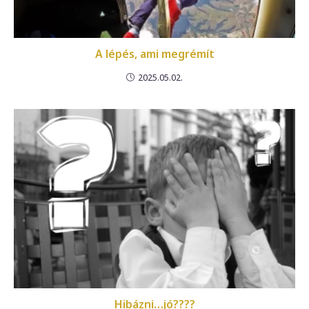
A lépés, ami megrémít
2025.05.02.
Hibázni…jó????