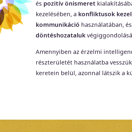
és
pozitív önismeret
kialakításáb
kezelésében, a
konfliktusok keze
kommunikáció
használatában, és
döntéshozataluk
végiggondolásá
Amennyiben az érzelmi intelligenc
részterületét használatba vesszük
keretein belül, azonnal látszik a 