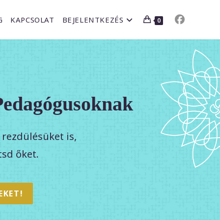
G
KAPCSOLAT
BEJELENTKEZÉS
0
a Pedagógusoknak
rezdülésüket is,
tsd őket.
EKET!