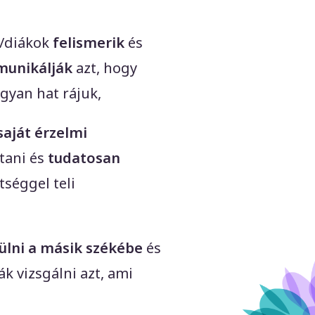
k/diákok
felismerik
és
unikálják
azt, hogy
gyan hat rájuk,
saját érzelmi
ítani és
tudatosan
tséggel teli
ülni a másik székébe
és
k vizsgálni azt, ami