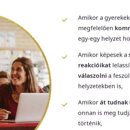
Amikor a gyereke
megfelelően
komm
egy-egy helyzet ho
Amikor képesek a
reakcióikat
lelass
válaszolni
a feszül
helyzetekben is,
Amikor
át tudnak 
onnan is meg tudjá
történik,