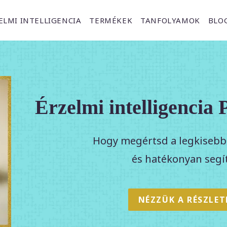
ELMI INTELLIGENCIA
TERMÉKEK
TANFOLYAMOK
BLO
Érzelmi intelligenci
Hogy megértsd a legkisebb 
és hatékonyan segí
NÉZZÜK A RÉSZLET