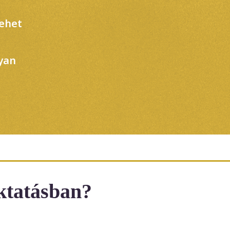
lehet
yan
oktatásban?