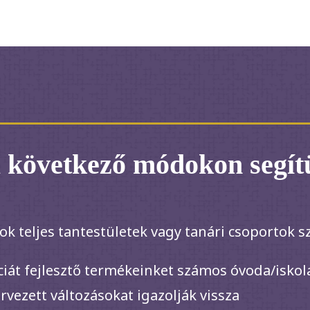
a következő módokon segít
ok teljes tantestületek vagy tanári csoportok 
ciát fejlesztő termékeinket számos óvoda/iskola
ervezett változásokat igazolják vissza