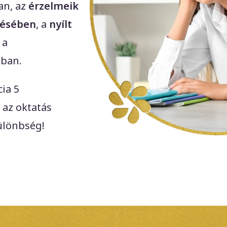
an, az
érzelmeik
lésében
, a
nyílt
 a
ban.
ia 5
 az oktatás
különbség!