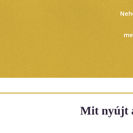
Nehé
me
Mit nyújt 