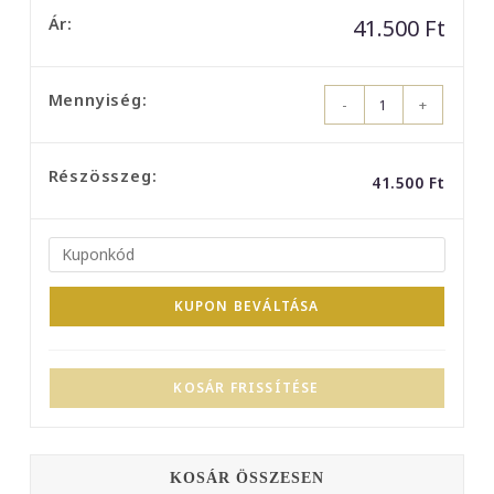
41.500
Ft
A
-
+
Legjob
Önma
Menny
41.500
Ft
KUPON BEVÁLTÁSA
KOSÁR FRISSÍTÉSE
KOSÁR ÖSSZESEN