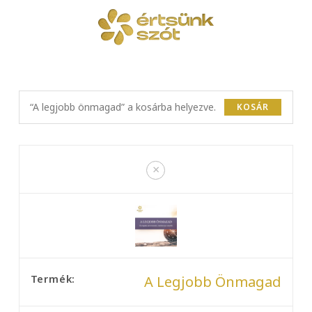
Skip
to
content
“A legjobb önmagad” a kosárba helyezve.
KOSÁR
×
A Legjobb Önmagad